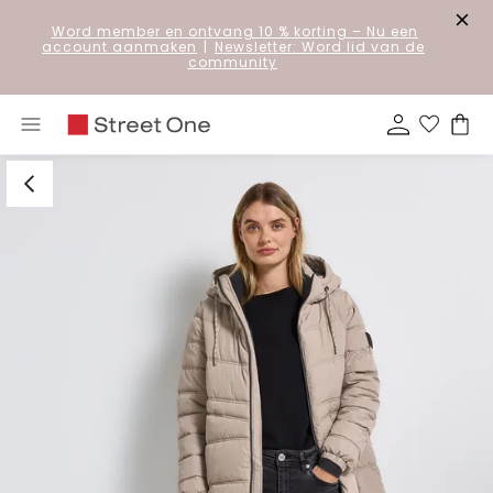
Word member en ontvang 10 % korting
– Nu een
account aanmaken
|
Newsletter: Word lid van de
community