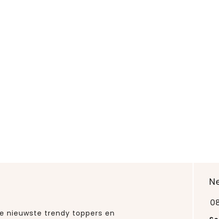
N
0
 de nieuwste trendy toppers en