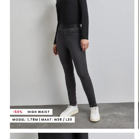
-50%
HIGH WAIST
MODEL: 1,78M | MAAT: W38 / L30