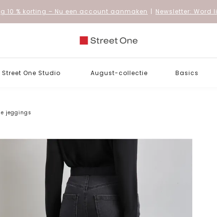
 10 % korting
– Nu een account aanmaken
|
Newsletter: Word 
Street One Studio
August-collectie
Basics
e jeggings