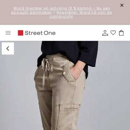
Word member en ontvang 10 % korting
– Nu een
account aanmaken
|
Newsletter: Word lid van de
community