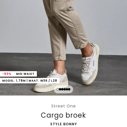
-50%
MID WAIST
MODEL: 1,78M | MAAT: W36 / L28
Street One
Cargo broek
-
STYLE BONNY