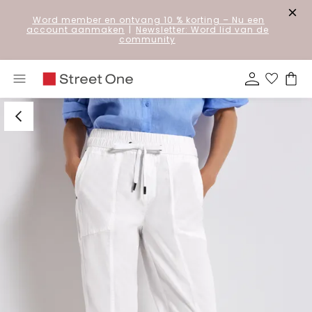
Word member en ontvang 10 % korting
– Nu een
account aanmaken
|
Newsletter: Word lid van de
community