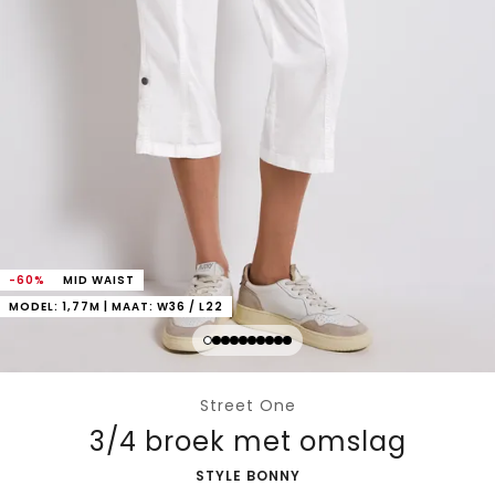
-60%
MID WAIST
MODEL: 1,77M | MAAT: W36 / L22
Street One
3/4 broek met omslag
-
STYLE BONNY