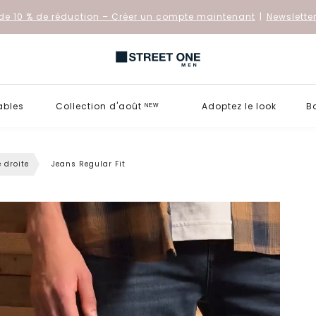
de 10 % de réduction
– Créer un compte maintenant
|
Newslette
ables
Collection d'août ᴺᴱᵂ
Adoptez le look
B
 droite
Jeans Regular Fit