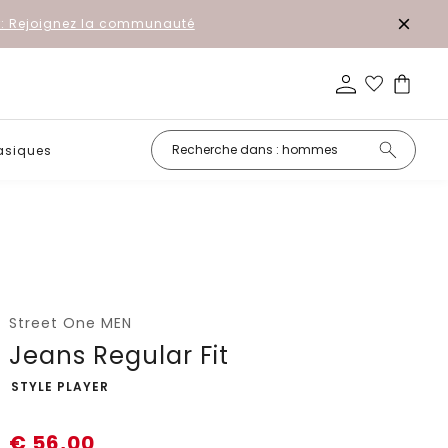
r: Rejoignez la communauté
asiques
Promotion
Street One MEN
Jeans Regular Fit
-
STYLE PLAYER
€
56,00