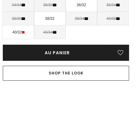
34/34
36/30
36/32
36/34
38/30
38/32
38/34
40/30
40/32
40/34
AU PANIER
SHOP THE LOOK