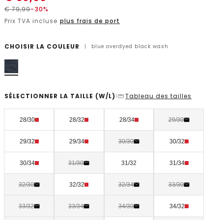
€
79,99
-30%
Prix TVA incluse
plus frais de port
CHOISIR LA COULEUR
|
blue overdyed black wash
SÉLECTIONNER LA TAILLE
(W/L)
Tableau des tailles
|
28/30
28/32
28/34
29/30
29/32
29/34
30/30
30/32
30/34
31/30
31/32
31/34
32/30
32/32
32/34
33/30
33/32
33/34
34/30
34/32