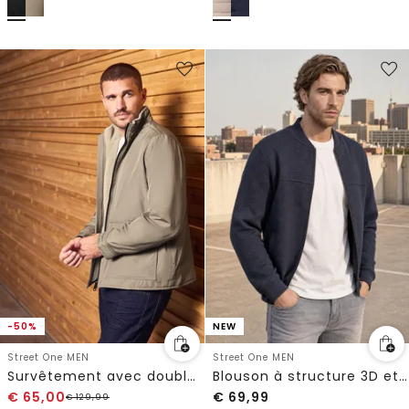
-50%
NEW
Street One MEN
Street One MEN
Survêtement avec doublure en peluche
Blouson à structure 3D et fermeture zip
€
65,00
€
69,99
€
129,99