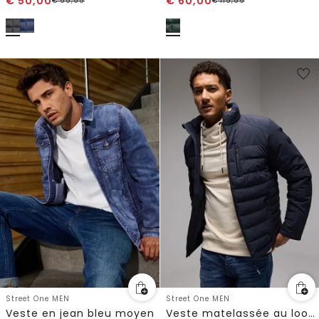
€
50,00
€
60,00
€
99,99
€
119,99
Street One MEN
Street One MEN
Veste en jean bleu moyen
Veste matelassée au look biker