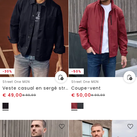
-30%
-50%
Street One MEN
Street One MEN
Veste casual en sergé stretch au look délavé
Coupe-vent
€
49,00
€
50,00
€
69,99
€
99,99