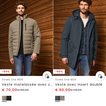
-50%
-50%
Street One MEN
Street One MEN
Veste matelassée avec col montant
Veste avec insert doublé
€
70,00
€
90,00
€
139,99
€
179,99