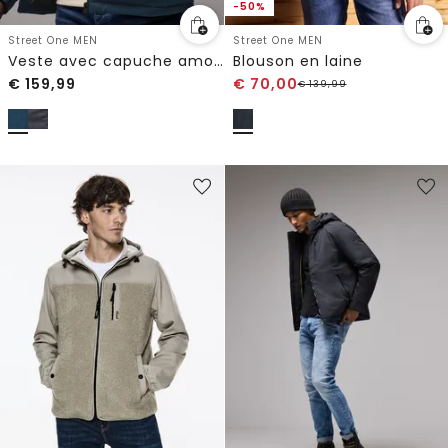
-50%
Street One MEN
Street One MEN
Veste avec capuche amovible
Blouson en laine
€
159,99
€
70,00
€
139,99