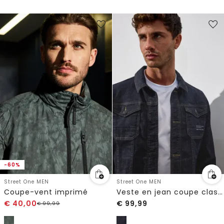
-60%
Street One MEN
Street One MEN
Coupe-vent imprimé
Veste en jean coupe classique
€
40,00
€
99,99
€
99,99