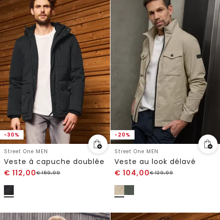
-30%
-20%
Street One MEN
Street One MEN
Veste à capuche doublée
Veste au look délavé
€
112,00
€
104,00
€
159,99
€
129,99