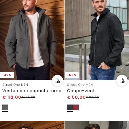
-30%
-50%
Street One MEN
Street One MEN
Veste avec capuche amovible
Coupe-vent
€
112,00
€
50,00
€
159,99
€
99,99