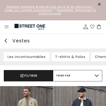
Devenez membre et bénéficiez de 10 % de réduction
–
Créer un compte maintenant
|
Newsletter: Rejoignez la
communauté
Vestes
Les incontournables
T-shirts & Polos
Chem
FILTRER
TRIER PAR