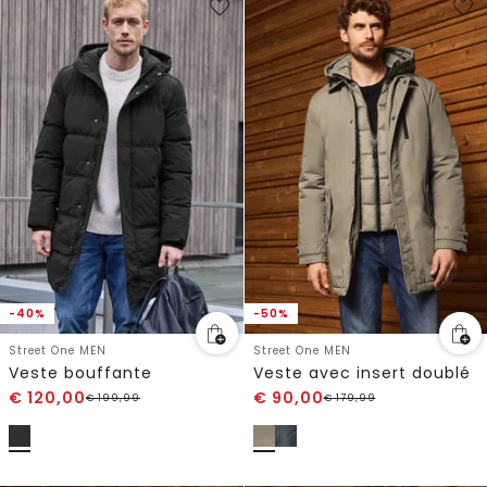
-40%
-50%
Street One MEN
Street One MEN
Veste bouffante
Veste avec insert doublé
€
120,00
€
90,00
€
199,99
€
179,99