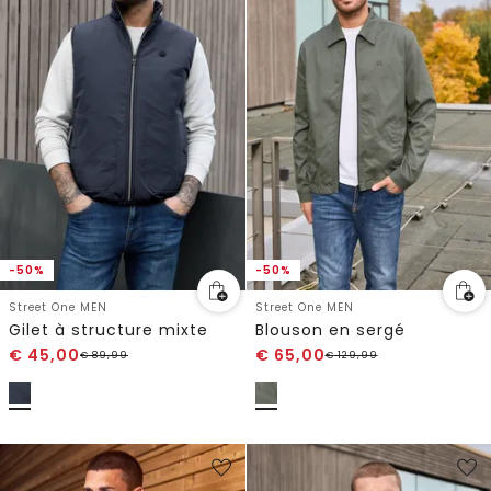
-50%
-50%
Street One MEN
Street One MEN
Gilet à structure mixte
Blouson en sergé
€
45,00
€
65,00
€
89,99
€
129,99