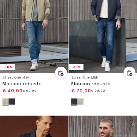
-60%
-30%
Street One MEN
Street One MEN
Blouson robuste
Blouson robuste
€
40,00
€
70,00
€
99,99
€
99,99