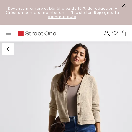
Devenez membre et bénéficiez de 10 % de réduction
–
Créer un compte maintenant
|
Newsletter: Rejoignez la
communauté