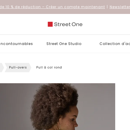
de 10 % de réduction
– Créer un compte maintenant
|
Newslette
 incontournables
Street One Studio
Collection d'a
Pull-overs
Pull à col rond