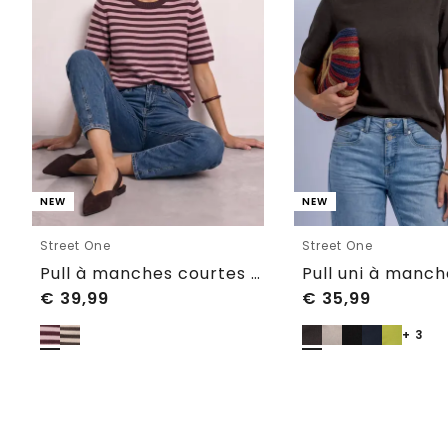
NEW
NEW
Street One
Street One
Pull à manches courtes à col rond et à rayures
€
39,99
€
35,99
+ 3