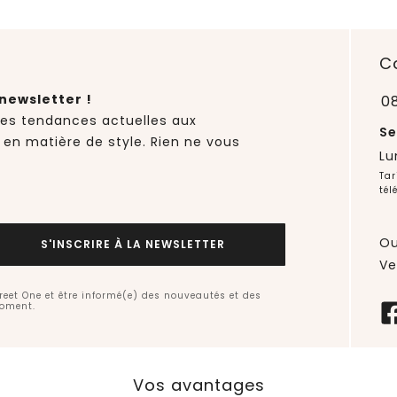
C
newsletter !
0
des tendances actuelles aux
Se
 en matière de style. Rien ne vous
Lu
Tar
tél
Ou
S'INSCRIRE À LA NEWSLETTER
Ve
treet One et être informé(e) des nouveautés et des
moment.
Vos avantages