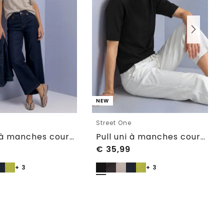
NEW
e
Street One
Pull uni à manches courtes et col rond
Pull uni à manches courtes et col rond
€
35,99
+ 3
+ 3