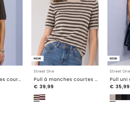
NEW
NEW
Street One
Street On
Pull uni à manches courtes et col rond
Pull à manches courtes à col rond et à rayures
€
39,99
€
35,99