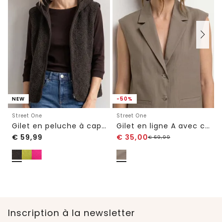
NEW
-50%
Street One
Street One
Gilet en peluche à capuche et fermeture zip
Gilet en ligne A avec col à revers
€
59,99
€
35,00
€
69,99
Inscription à la newsletter