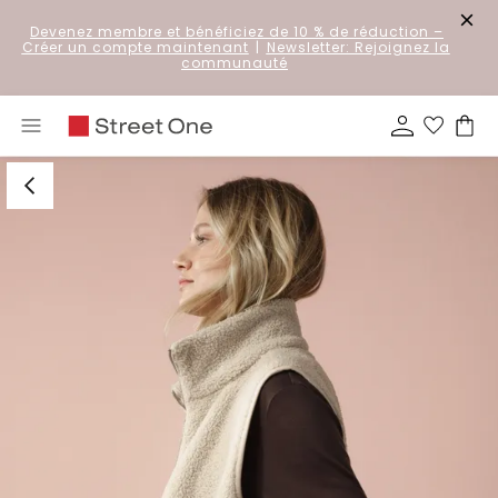
Devenez membre et bénéficiez de 10 % de réduction
–
Créer un compte maintenant
|
Newsletter: Rejoignez la
communauté