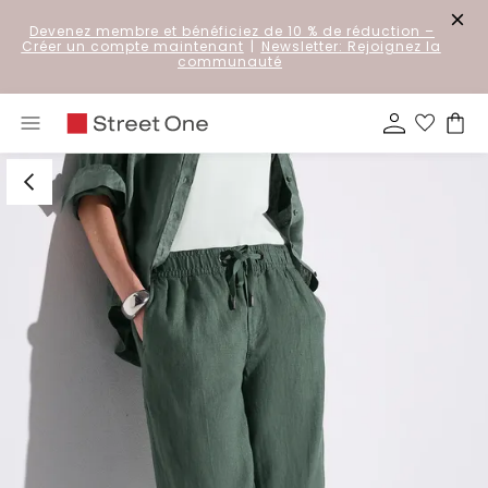
Devenez membre et bénéficiez de 10 % de réduction
–
Créer un compte maintenant
|
Newsletter: Rejoignez la
communauté