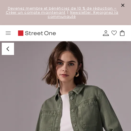
Devenez membre et bénéficiez de 10 % de réduction
–
Créer un compte maintenant
|
Newsletter: Rejoignez la
communauté