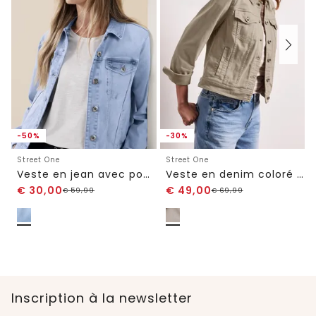
-50%
-30%
Street One
Street One
Veste en jean avec poches poitrine et boutons
Veste en denim coloré avec poches
€
30,00
€
49,00
€
59,99
€
69,99
Inscription à la newsletter